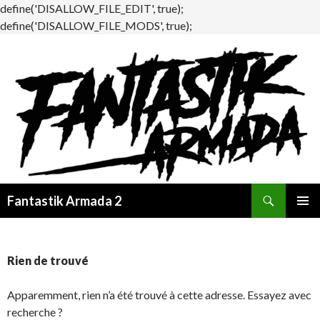
define('DISALLOW_FILE_EDIT', true);
define('DISALLOW_FILE_MODS', true);
Recherche
Fantastik Armada 2
ALLER
MENU
AU
PRINCI
CONTENU
Rien de trouvé
Apparemment, rien n’a été trouvé à cette adresse. Essayez avec
recherche ?