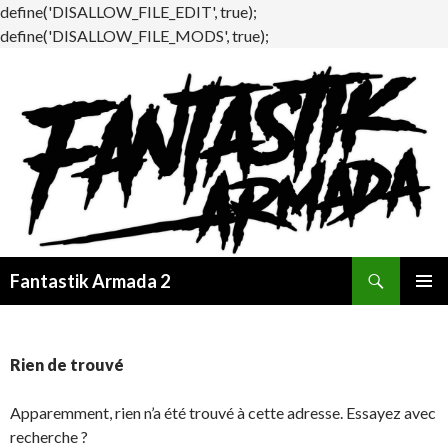
define('DISALLOW_FILE_EDIT', true);
define('DISALLOW_FILE_MODS', true);
Recherche
Fantastik Armada 2
ALLER
MENU
AU
PRINCI
CONTENU
Rien de trouvé
Apparemment, rien n’a été trouvé à cette adresse. Essayez avec
recherche ?