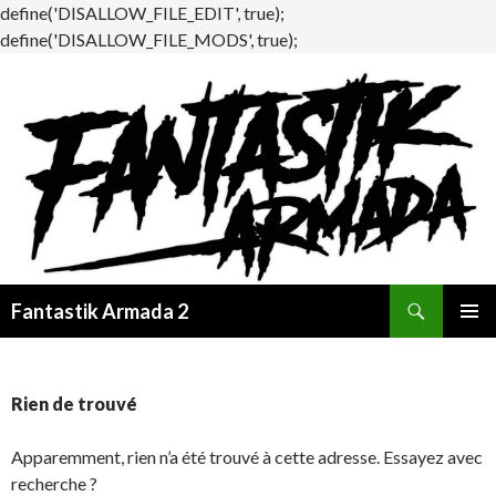
define('DISALLOW_FILE_EDIT', true);
define('DISALLOW_FILE_MODS', true);
Recherche
Fantastik Armada 2
ALLER
MENU
AU
PRINCI
CONTENU
Rien de trouvé
Apparemment, rien n’a été trouvé à cette adresse. Essayez avec
recherche ?