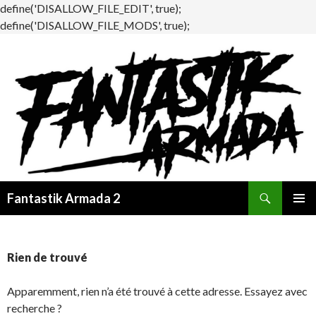
define('DISALLOW_FILE_EDIT', true);
define('DISALLOW_FILE_MODS', true);
Recherche
Fantastik Armada 2
ALLER
MENU
AU
PRINCI
CONTENU
Rien de trouvé
Apparemment, rien n’a été trouvé à cette adresse. Essayez avec
recherche ?