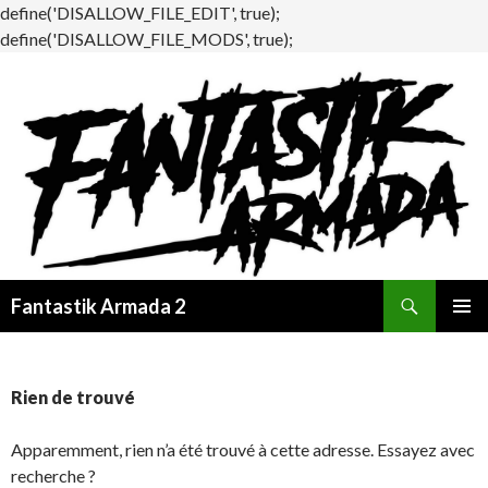
define('DISALLOW_FILE_EDIT', true);
define('DISALLOW_FILE_MODS', true);
Recherche
Fantastik Armada 2
ALLER
MENU
AU
PRINCI
CONTENU
Rien de trouvé
Apparemment, rien n’a été trouvé à cette adresse. Essayez avec
recherche ?