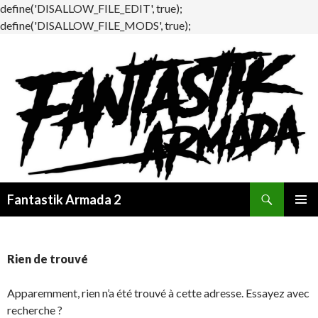
define('DISALLOW_FILE_EDIT', true);
define('DISALLOW_FILE_MODS', true);
Recherche
Fantastik Armada 2
ALLER
MENU
AU
PRINCI
CONTENU
Rien de trouvé
Apparemment, rien n’a été trouvé à cette adresse. Essayez avec
recherche ?