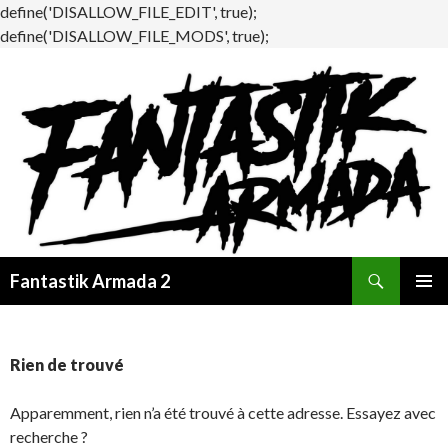
define('DISALLOW_FILE_EDIT', true);
define('DISALLOW_FILE_MODS', true);
Recherche
Fantastik Armada 2
ALLER
MENU
AU
PRINCI
CONTENU
Rien de trouvé
Apparemment, rien n’a été trouvé à cette adresse. Essayez avec
recherche ?