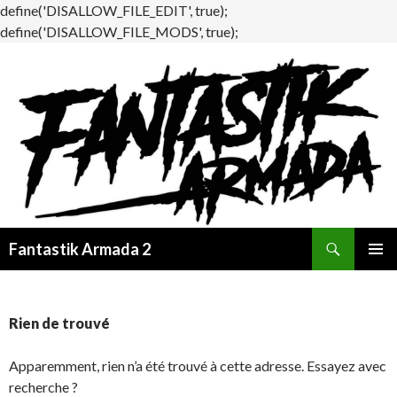
define('DISALLOW_FILE_EDIT', true);
define('DISALLOW_FILE_MODS', true);
Recherche
Fantastik Armada 2
ALLER
MENU
AU
PRINCI
CONTENU
Rien de trouvé
Apparemment, rien n’a été trouvé à cette adresse. Essayez avec
recherche ?