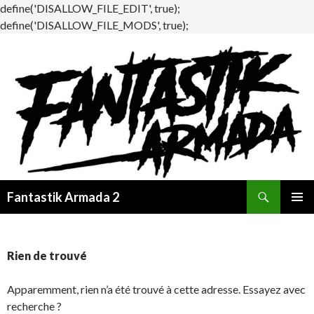
define('DISALLOW_FILE_EDIT', true);
define('DISALLOW_FILE_MODS', true);
Recherche
Fantastik Armada 2
ALLER
MENU
AU
PRINCI
CONTENU
Rien de trouvé
Apparemment, rien n’a été trouvé à cette adresse. Essayez avec
recherche ?