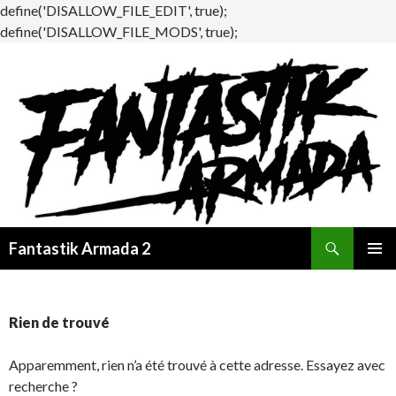
define('DISALLOW_FILE_EDIT', true);
define('DISALLOW_FILE_MODS', true);
Recherche
Fantastik Armada 2
ALLER
MENU
AU
PRINCI
CONTENU
Rien de trouvé
Apparemment, rien n’a été trouvé à cette adresse. Essayez avec
recherche ?