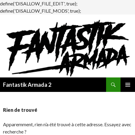
define('DISALLOW_FILE_EDIT', true);
define('DISALLOW_FILE_MODS', true);
Recherche
Fantastik Armada 2
ALLER
MENU
AU
PRINCI
CONTENU
Rien de trouvé
Apparemment, rien n’a été trouvé à cette adresse. Essayez avec
recherche ?