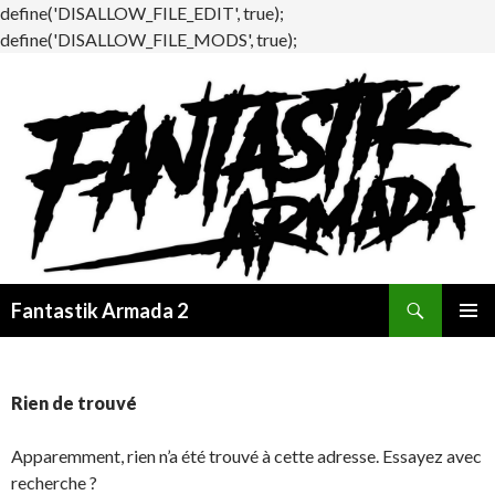
define('DISALLOW_FILE_EDIT', true);
define('DISALLOW_FILE_MODS', true);
Recherche
Fantastik Armada 2
ALLER
MENU
AU
PRINCI
CONTENU
Rien de trouvé
Apparemment, rien n’a été trouvé à cette adresse. Essayez avec
recherche ?