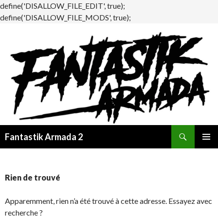
define('DISALLOW_FILE_EDIT', true);
define('DISALLOW_FILE_MODS', true);
Recherche
Fantastik Armada 2
ALLER
MENU
AU
PRINCI
CONTENU
Rien de trouvé
Apparemment, rien n’a été trouvé à cette adresse. Essayez avec
recherche ?