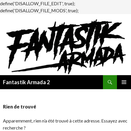
define('DISALLOW_FILE_EDIT', true);
define('DISALLOW_FILE_MODS', true);
Recherche
Fantastik Armada 2
ALLER
MENU
AU
PRINCI
CONTENU
Rien de trouvé
Apparemment, rien n’a été trouvé à cette adresse. Essayez avec
recherche ?