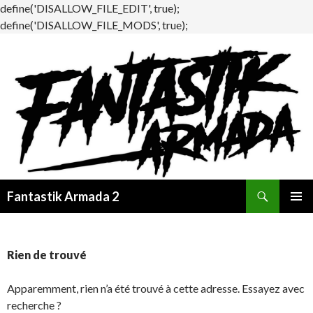
define('DISALLOW_FILE_EDIT', true);
define('DISALLOW_FILE_MODS', true);
Recherche
Fantastik Armada 2
ALLER
MENU
AU
PRINCI
CONTENU
Rien de trouvé
Apparemment, rien n’a été trouvé à cette adresse. Essayez avec
recherche ?