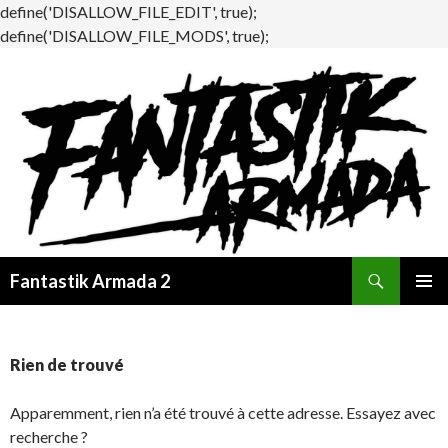
define('DISALLOW_FILE_EDIT', true);
define('DISALLOW_FILE_MODS', true);
Recherche
Fantastik Armada 2
ALLER
MENU
AU
PRINCI
CONTENU
Rien de trouvé
Apparemment, rien n’a été trouvé à cette adresse. Essayez avec
recherche ?