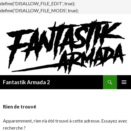
define('DISALLOW_FILE_EDIT', true);
define('DISALLOW_FILE_MODS', true);
Recherche
Fantastik Armada 2
ALLER
MENU
AU
PRINCI
CONTENU
Rien de trouvé
Apparemment, rien n’a été trouvé à cette adresse. Essayez avec
recherche ?