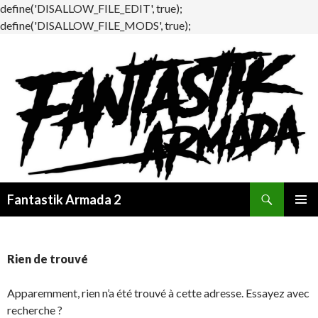
define('DISALLOW_FILE_EDIT', true);
define('DISALLOW_FILE_MODS', true);
Recherche
Fantastik Armada 2
ALLER
MENU
AU
PRINCI
CONTENU
Rien de trouvé
Apparemment, rien n’a été trouvé à cette adresse. Essayez avec
recherche ?