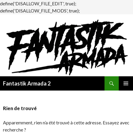
define('DISALLOW_FILE_EDIT', true);
define('DISALLOW_FILE_MODS', true);
Recherche
Fantastik Armada 2
ALLER
MENU
AU
PRINCI
CONTENU
Rien de trouvé
Apparemment, rien n’a été trouvé à cette adresse. Essayez avec
recherche ?