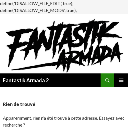
define('DISALLOW_FILE_EDIT', true);
define('DISALLOW_FILE_MODS', true);
Recherche
Fantastik Armada 2
ALLER
MENU
AU
PRINCI
CONTENU
Rien de trouvé
Apparemment, rien n’a été trouvé à cette adresse. Essayez avec
recherche ?