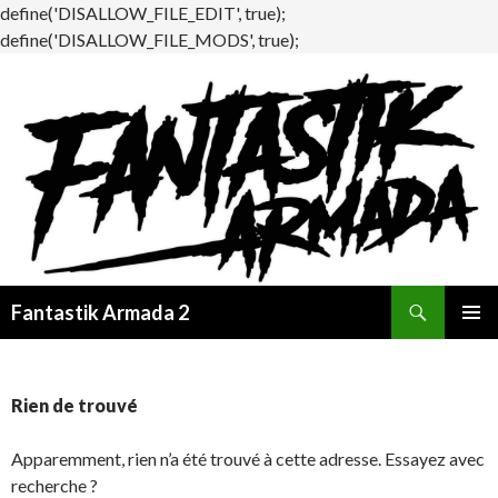
define('DISALLOW_FILE_EDIT', true);
define('DISALLOW_FILE_MODS', true);
Recherche
Fantastik Armada 2
ALLER
MENU
AU
PRINCI
CONTENU
Rien de trouvé
Apparemment, rien n’a été trouvé à cette adresse. Essayez avec
recherche ?