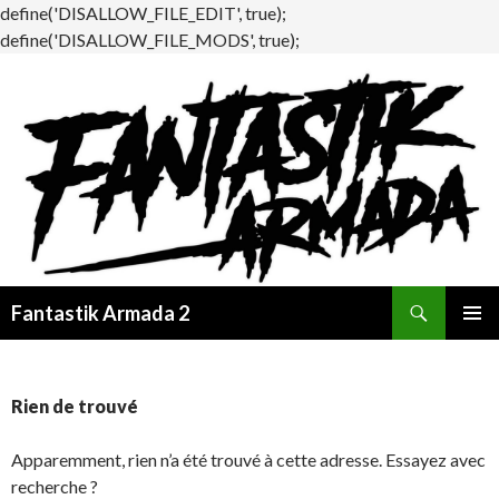
define('DISALLOW_FILE_EDIT', true);
define('DISALLOW_FILE_MODS', true);
Recherche
Fantastik Armada 2
ALLER
MENU
AU
PRINCI
CONTENU
Rien de trouvé
Apparemment, rien n’a été trouvé à cette adresse. Essayez avec
recherche ?