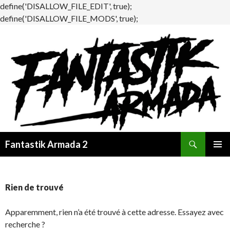
define('DISALLOW_FILE_EDIT', true);
define('DISALLOW_FILE_MODS', true);
Recherche
Fantastik Armada 2
ALLER
MENU
AU
PRINCI
CONTENU
Rien de trouvé
Apparemment, rien n’a été trouvé à cette adresse. Essayez avec
recherche ?