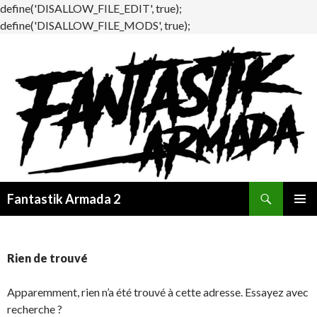
define('DISALLOW_FILE_EDIT', true);
define('DISALLOW_FILE_MODS', true);
Recherche
Fantastik Armada 2
ALLER
MENU
AU
PRINCI
CONTENU
Rien de trouvé
Apparemment, rien n’a été trouvé à cette adresse. Essayez avec
recherche ?