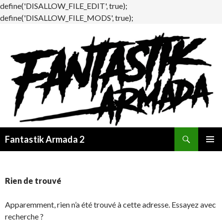
define('DISALLOW_FILE_EDIT', true);
define('DISALLOW_FILE_MODS', true);
Recherche
Fantastik Armada 2
ALLER
MENU
AU
PRINCI
CONTENU
Rien de trouvé
Apparemment, rien n’a été trouvé à cette adresse. Essayez avec
recherche ?