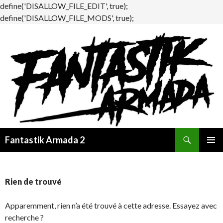
define('DISALLOW_FILE_EDIT', true);
define('DISALLOW_FILE_MODS', true);
Recherche
Fantastik Armada 2
ALLER
MENU
AU
PRINCI
CONTENU
Rien de trouvé
Apparemment, rien n’a été trouvé à cette adresse. Essayez avec
recherche ?