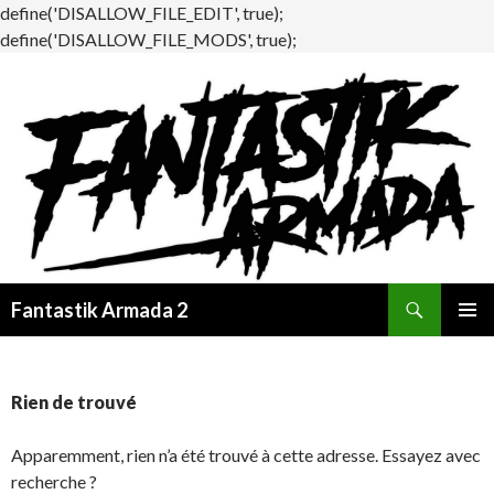
define('DISALLOW_FILE_EDIT', true);
define('DISALLOW_FILE_MODS', true);
Recherche
Fantastik Armada 2
ALLER
MENU
AU
PRINCI
CONTENU
Rien de trouvé
Apparemment, rien n’a été trouvé à cette adresse. Essayez avec
recherche ?