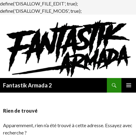
define('DISALLOW_FILE_EDIT', true);
define('DISALLOW_FILE_MODS', true);
Recherche
Fantastik Armada 2
ALLER
MENU
AU
PRINCI
CONTENU
Rien de trouvé
Apparemment, rien n’a été trouvé à cette adresse. Essayez avec
recherche ?