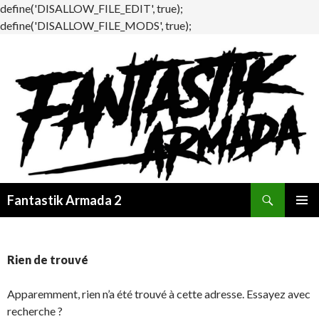
define('DISALLOW_FILE_EDIT', true);
define('DISALLOW_FILE_MODS', true);
Recherche
Fantastik Armada 2
ALLER
MENU
AU
PRINCI
CONTENU
Rien de trouvé
Apparemment, rien n’a été trouvé à cette adresse. Essayez avec
recherche ?