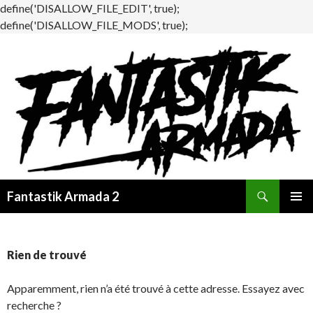
define('DISALLOW_FILE_EDIT', true);
define('DISALLOW_FILE_MODS', true);
Recherche
Fantastik Armada 2
ALLER
MENU
AU
PRINCI
CONTENU
Rien de trouvé
Apparemment, rien n’a été trouvé à cette adresse. Essayez avec
recherche ?