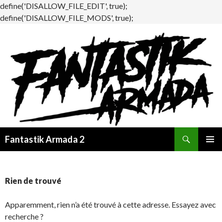
define('DISALLOW_FILE_EDIT', true);
define('DISALLOW_FILE_MODS', true);
Recherche
Fantastik Armada 2
ALLER
MENU
AU
PRINCI
CONTENU
Rien de trouvé
Apparemment, rien n’a été trouvé à cette adresse. Essayez avec
recherche ?