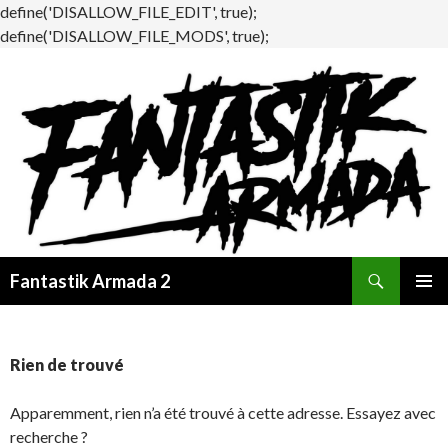
define('DISALLOW_FILE_EDIT', true);
define('DISALLOW_FILE_MODS', true);
Recherche
Fantastik Armada 2
ALLER
MENU
AU
PRINCI
CONTENU
Rien de trouvé
Apparemment, rien n’a été trouvé à cette adresse. Essayez avec
recherche ?