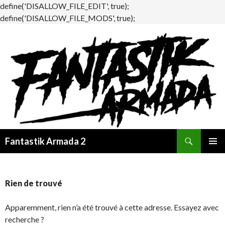
define('DISALLOW_FILE_EDIT', true);
define('DISALLOW_FILE_MODS', true);
Recherche
Fantastik Armada 2
ALLER
MENU
AU
PRINCI
CONTENU
Rien de trouvé
Apparemment, rien n’a été trouvé à cette adresse. Essayez avec
recherche ?