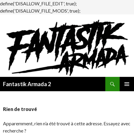
define('DISALLOW_FILE_EDIT', true);
define('DISALLOW_FILE_MODS', true);
Recherche
Fantastik Armada 2
ALLER
MENU
AU
PRINCI
CONTENU
Rien de trouvé
Apparemment, rien n’a été trouvé à cette adresse. Essayez avec
recherche ?