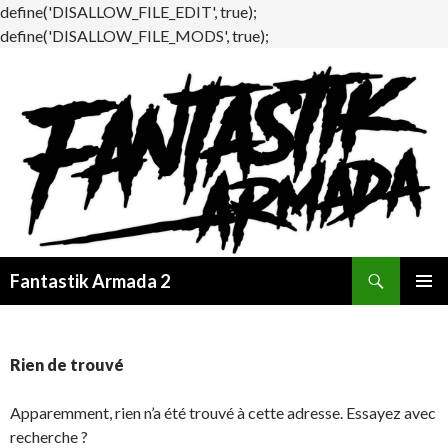
define('DISALLOW_FILE_EDIT', true);
define('DISALLOW_FILE_MODS', true);
Recherche
Fantastik Armada 2
ALLER
MENU
AU
PRINCI
CONTENU
Rien de trouvé
Apparemment, rien n’a été trouvé à cette adresse. Essayez avec
recherche ?