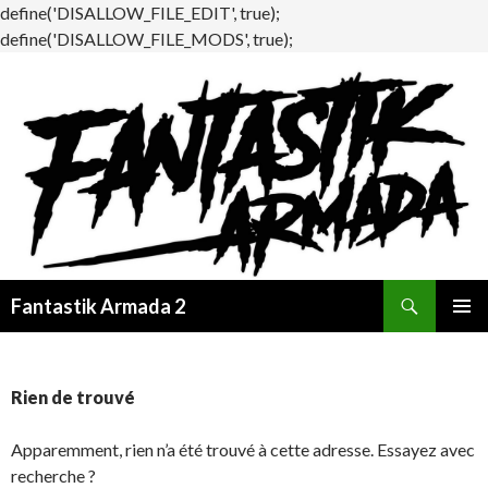
define('DISALLOW_FILE_EDIT', true);
define('DISALLOW_FILE_MODS', true);
Recherche
Fantastik Armada 2
ALLER
MENU
AU
PRINCI
CONTENU
Rien de trouvé
Apparemment, rien n’a été trouvé à cette adresse. Essayez avec
recherche ?