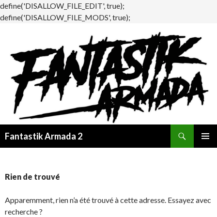
define('DISALLOW_FILE_EDIT', true);
define('DISALLOW_FILE_MODS', true);
Recherche
Fantastik Armada 2
ALLER
MENU
AU
PRINCI
CONTENU
Rien de trouvé
Apparemment, rien n’a été trouvé à cette adresse. Essayez avec
recherche ?