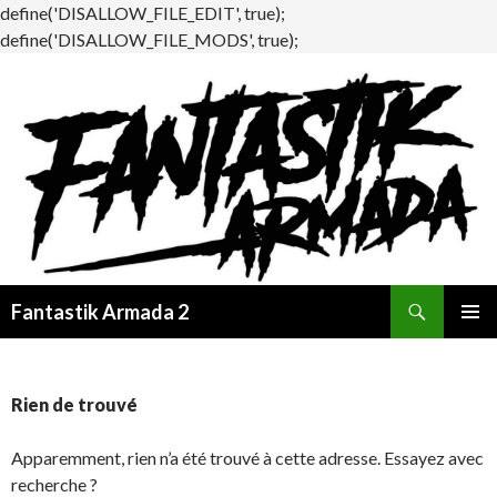
define('DISALLOW_FILE_EDIT', true);
define('DISALLOW_FILE_MODS', true);
Recherche
Fantastik Armada 2
ALLER
MENU
AU
PRINCI
CONTENU
Rien de trouvé
Apparemment, rien n’a été trouvé à cette adresse. Essayez avec
recherche ?