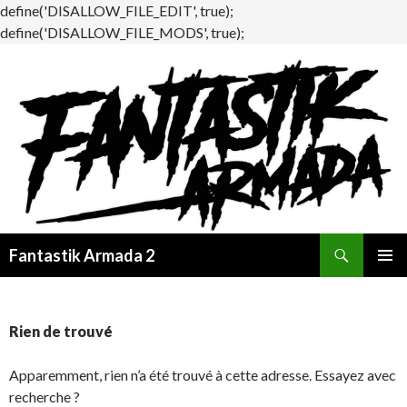
define('DISALLOW_FILE_EDIT', true);
define('DISALLOW_FILE_MODS', true);
Recherche
Fantastik Armada 2
ALLER
MENU
AU
PRINCI
CONTENU
Rien de trouvé
Apparemment, rien n’a été trouvé à cette adresse. Essayez avec
recherche ?