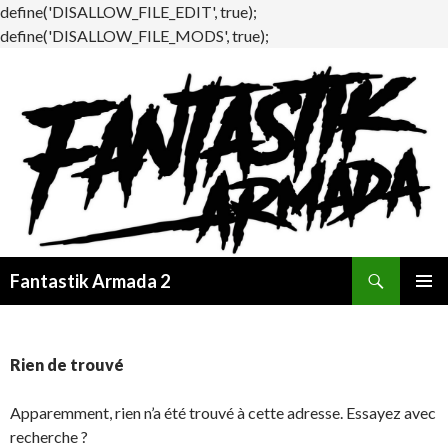
define('DISALLOW_FILE_EDIT', true);
define('DISALLOW_FILE_MODS', true);
Recherche
Fantastik Armada 2
ALLER
MENU
AU
PRINCI
CONTENU
Rien de trouvé
Apparemment, rien n’a été trouvé à cette adresse. Essayez avec
recherche ?