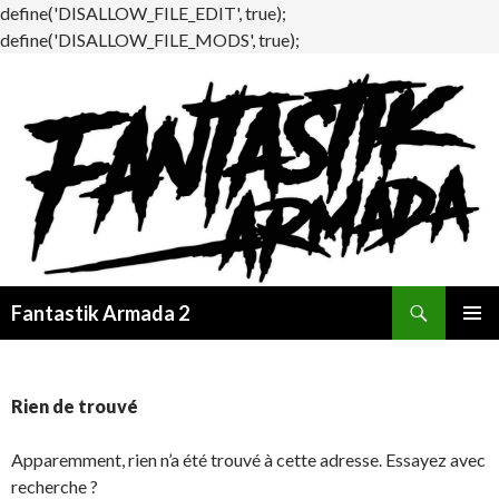
define('DISALLOW_FILE_EDIT', true);
define('DISALLOW_FILE_MODS', true);
Recherche
Fantastik Armada 2
ALLER
MENU
AU
PRINCI
CONTENU
Rien de trouvé
Apparemment, rien n’a été trouvé à cette adresse. Essayez avec
recherche ?