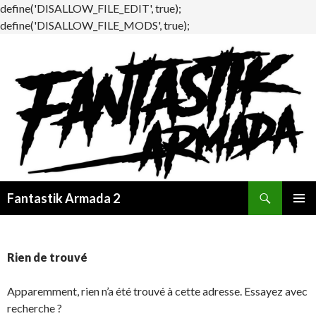
define('DISALLOW_FILE_EDIT', true);
define('DISALLOW_FILE_MODS', true);
Recherche
Fantastik Armada 2
ALLER
MENU
AU
PRINCI
CONTENU
Rien de trouvé
Apparemment, rien n’a été trouvé à cette adresse. Essayez avec
recherche ?