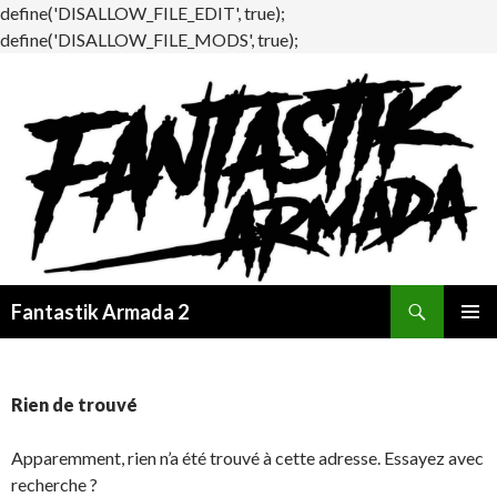
define('DISALLOW_FILE_EDIT', true);
define('DISALLOW_FILE_MODS', true);
Recherche
Fantastik Armada 2
ALLER
MENU
AU
PRINCI
CONTENU
Rien de trouvé
Apparemment, rien n’a été trouvé à cette adresse. Essayez avec
recherche ?