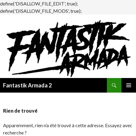
define('DISALLOW_FILE_EDIT', true);
define('DISALLOW_FILE_MODS', true);
Recherche
Fantastik Armada 2
ALLER
MENU
AU
PRINCI
CONTENU
Rien de trouvé
Apparemment, rien n’a été trouvé à cette adresse. Essayez avec
recherche ?