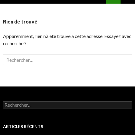
ALLER
MENU
AU
PRINCI
CONTENU
Rien de trouvé
Apparemment, rien n’a été trouvé à cette adresse. Essayez avec
recherche ?
Rechercher :
Rechercher :
ARTICLES RÉCENTS