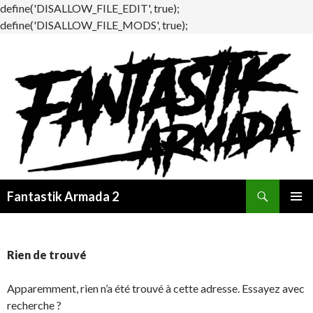
define('DISALLOW_FILE_EDIT', true);
define('DISALLOW_FILE_MODS', true);
Recherche
Fantastik Armada 2
ALLER
MENU
AU
PRINCI
CONTENU
Rien de trouvé
Apparemment, rien n’a été trouvé à cette adresse. Essayez avec
recherche ?