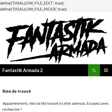
define('DISALLOW_FILE_EDIT', true);
define('DISALLOW_FILE_MODS', true);
Recherche
Fantastik Armada 2
ALLER
MENU
AU
PRINCI
CONTENU
Rien de trouvé
Apparemment, rien n’a été trouvé à cette adresse. Essayez avec
recherche ?