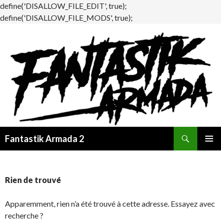
define('DISALLOW_FILE_EDIT', true);
define('DISALLOW_FILE_MODS', true);
Recherche
Fantastik Armada 2
ALLER
MENU
AU
PRINCI
CONTENU
Rien de trouvé
Apparemment, rien n’a été trouvé à cette adresse. Essayez avec
recherche ?