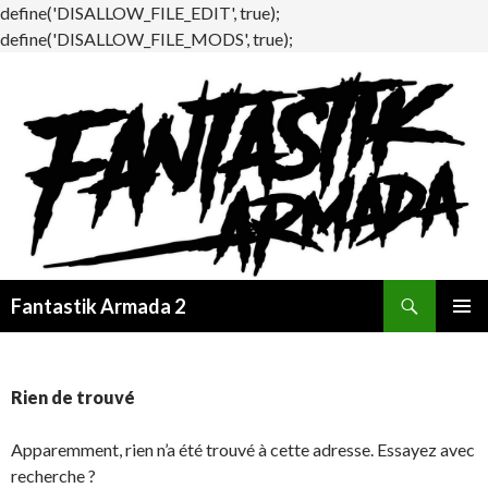
define('DISALLOW_FILE_EDIT', true);
define('DISALLOW_FILE_MODS', true);
Recherche
Fantastik Armada 2
ALLER
MENU
AU
PRINCI
CONTENU
Rien de trouvé
Apparemment, rien n’a été trouvé à cette adresse. Essayez avec
recherche ?