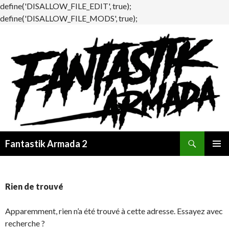
define('DISALLOW_FILE_EDIT', true);
define('DISALLOW_FILE_MODS', true);
Recherche
Fantastik Armada 2
ALLER
MENU
AU
PRINCI
CONTENU
Rien de trouvé
Apparemment, rien n’a été trouvé à cette adresse. Essayez avec
recherche ?